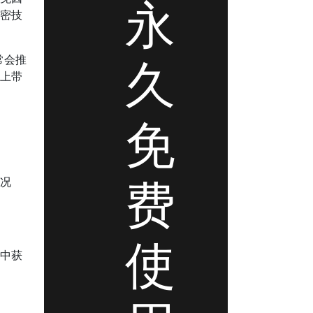
永
加密技
久
常会推
济上带
免
费
情况
使
戏中获