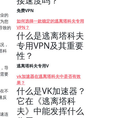
接速度吗？
免费VPN
专业的
如何选择一款稳定的逃离塔科夫专用
够为您
VPN？
导致的
什么是逃离塔科夫
专用VPN及其重要
状况，
塔科
性？
逃离塔科夫专用V
性，导
于需要
vk加速器在逃离塔科夫中是否有效
果？
什么是VK加速器？
保在不
速反
它在《逃离塔科
夫》中能发挥什么
快速连