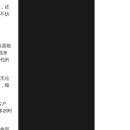
性，还
，不妨
速器能
戏来
据包的
得无论
制，顺
客户
多的时
避免因