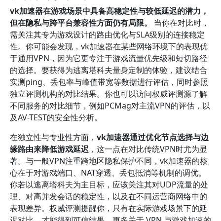
vk加速器在游戏场景中具备高稳定性与较低延迟的潜力，
但在隐私与跨平台兼容性方面仍有局限。
当你在对比时，
需关注其专为游戏设计的路由优化与SLA级别的连接稳定
性。你可能会发现，vk加速器在某些网络环境下的表现优
于通用VPN，因为它更专注于游戏流量优先级和短切路径
的选择。要获得为逃离塔科夫量身定制的体验，建议结合
实测ping、丢包率与峰值带宽等数据进行评估，同时参照
独立评测机构的对比结果。你也可以访问权威评测源了解
不同服务的对比细节，例如PCMag对主流VPN的评估，以
及AV-TEST的安全性分析。
在独立性与专业性方面，
vk加速器通过优化节点选择与边
缘路由来降低游戏延迟
，这一点在对比传统VPN时尤为显
著。与一般VPN注重跨地区隐私保护不同，vk加速器的核
心在于对游戏端口、NAT穿透、丢包抵消等机制的调优。
你若以逃离塔科夫为主目标，应该关注其对UDP流量的处
理、对高并发会话的稳定性，以及在不同运营商网络中的
表现差异。权威评测提醒你，只有在实际游戏场景下的延
迟对比，才能得到可信结果。更多关于 VPN 与游戏加速的