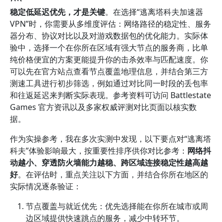
稳定低延迟优先，才是关键
。在选择“逃离塔科夫加速器
VPN”时，你需要从多维度评估：网络路径的稳定性、服务
器分布、协议对比以及对游戏数据包的优化能力。实际体
验中，选择一个在你所在区域有强大节点的服务商，比单
纯价格便宜的方案更能提升你的击杀效率与匹配速度。你
可以先在官方站点查看节点覆盖地理信息，并结合第三方
测速工具进行初步筛选，例如通过对比同一时段的丢包率
和往返延迟来判断实际表现。参考资料可访问 Battlestate
Games 官方资讯以及多家权威评测对比页面以核实数
据。
作为实操参考，我在多次实测中发现，以下要点对“逃离塔
科夫”体验影响最大，按重要性排序供你对比参考：
网络抖
动越小、穿透防火墙能力越稳、跨区域连接稳定性越高越
好
。在评估时，重点关注以下方面，并结合你所在地区的
实际情况逐条验证：
节点覆盖与就近优先：优先选择能在你所在城市或周
边区域提供快速跳点的服务，减少中转环节。