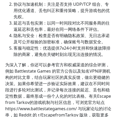
协议与加速机制：关注是否支持 UDP/TCP 组合、专
用优化通道、丢包纠正和重传策略，提升游戏包的优
先权。
延迟与丢包实测：以同一时间段对比不同服务商的往
返延迟和丢包率，最好在同一网络条件下评估。
隐私与安全：检查是否有明确隐私政策、无日志承诺
及可公开核验的加密标准，确保账号与数据安全。
客服与稳定性：优选提供7x24小时支持和快速故障排
除的商家，避免在关键时刻出现无法连接的情况。
为深入了解，你还可以参考官方和权威渠道的综合评测，
例如 Battlestate Games 的官方公告以及知名VPN评测机
构的对比文章，结合玩家社区的真实反馈，做出更稳健的
决策。如果你希望进一步验证实际效果，建议在不同时间
段进行多轮对比测试，并记录每次连接的延迟、丢包和稳
定性数据，最终形成一份个人化的对比表格。有关Escape
from Tarkov的游戏机制与社区信息，可浏览官方站点
https://www.battlestategames.com/ 与玩家论坛的讨论
串，如 Reddit 的 r/EscapefromTarkov 版块，获取更多