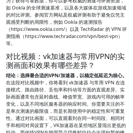
为了获得可靠数据，你可以参考权威的测速与评测资源，
如 Ookla 的全球测速基准，以及各大媒体在游戏加速领域
的对比评测。参阅官方网站及权威评测有助于避免仅凭主
观感受判断的局限性，例如 Ookla 的速测报告
（https://www.ookla.com/）以及 TechRadar 的 VPN 评
测指南（https://www.techradar.com/vpn/best-vpn）
等。
对比视频：vk加速器与常用VPN的实
测画面和效果有哪些差异？
结论：选择最合适的VPN/加速器，以稳定低延迟为核心。
在这段对比视频中，你将看到 vk加速器 与常用 VPN 在连
接模式、路由路径、丢包率和抖动等方面的直观差异。实
际画面通常包含延时曲线、峰值带宽、游戏内可用的帧率
变化，以及不同地区服务器的响应时间。你需要关注的不
是单次测速的极限值，而是长期使用中的稳定性和可重复
性。通过对比画面，可以直观看到在同一时间段、相同对
手和相同对局设置下，VK加速器在某些地区显现出更低的
抖动，而传统VPN在跨国节点切换时往往会出现短暂的峰