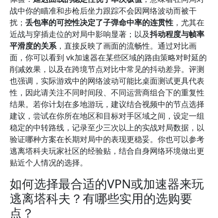
战中你的瞄准和步枪后坐力跟踪不会因网络波动而被干
扰；
丢包率的可控性决定了子弹命中率的连贯性
，尤其在
近战与穿插走位的对局中影响显著；以及
抖动程度与帧率
平滑度的关系
，直接反映了画面的流畅性。通过对比画
面，你可以看到 vk加速器在某些区域的路由策略对时延的
削减效果，以及在跨境节点对比中常见的抖动差异。评测
也强调，实际游戏中的网络波动可能比桌面测试更具代表
性，因此请关注不同时间段、不同运营商组合下的重复性
结果。若你计划在多地游玩，建议结合视频中的节点选择
建议，尝试在你所在地区和目标对手区域之间，设定一组
稳定的中转路线，记录至少三次以上的实战对局数据，以
验证哪种方案在长期对局中的表现更稳妥。你也可以参考
逃离塔科夫玩家社区的经验贴，结合自身网络环境做出更
贴近个人情况的选择。
如何选择最合适的VPN或加速器来玩
逃离塔科夫？有哪些实用的选购要
点？