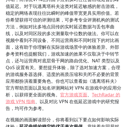
值延迟。对于玩逃离塔科夫这类对延迟敏感的射击游戏，
稳定的网络表现往往比瞬时的峰值带宽更具实用价值。若
你希望获得可信的评测结果，可参考专业评测机构的测试
方法，例如对比多地点回传的实时延迟数据与丢包率曲
线，以及对同区段的多次测量取中位数的做法。你可以在
视频中看到不同设备、不同运营商和不同时段下的对比画
面，这有助于你理解在实际游戏场景中的体验差异。外部
参考资料也提醒我们，游戏加速的效果不仅取决于中转节
点，还与运营商对底层骨干网的路由优化、NAT 类型以及
QoS 设置有关。要想提升体验，除了选对加速方案，合理
的游戏服务器选择、适度的画质压缩和关闭不必要的背景
应用都扮演着重要角色。你也可以查看如《逃离塔科夫》
官方帮助页面以及知名评测网站对 VPN 在游戏中的应用分
析，以获得更全面的视角。
官方游戏页面
、
TechRadar 的
游戏 VPN 指南
、以及对比 VPN 在低延迟游戏中的研究报
告，均可作为参考。
在视频的画面解读部分，你将看到以下要点如何影响实际
体验：
延迟曲线的稳定性优于单次极值
，意味着在同局对